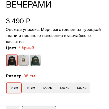
ВЕЧЕРАМИ
3 490
₽
Одежда унисекс. Мерч изготовлен из турецкой
ткани и прочного нанесения высочайшего
качества.
Цвет
Чёрный
Размер
98 см
98 см
110 см
122 см
134 см
146 см
К