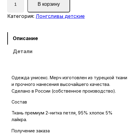
В корзину
о
л
Категория:
Лонгсливы детские
и
ч
е
Описание
с
Детали
т
в
о
т
Одежда унисекс. Мерч изготовлен из турецкой ткани
о
и прочного нанесения высочайшего качества.
в
Сделано в России (собственное производство).
а
Состав
р
а
Ткань премиум 2-нитка петля, 95% хлопок 5%
лайкра.
Л
о
Получение заказа
н