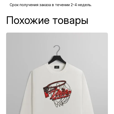
Срок получения заказа в течении 2-4 недель.
г
с
Похожие товары
л
и
в
д
е
т
с
к
и
й
В
Е
Ч
Е
Р