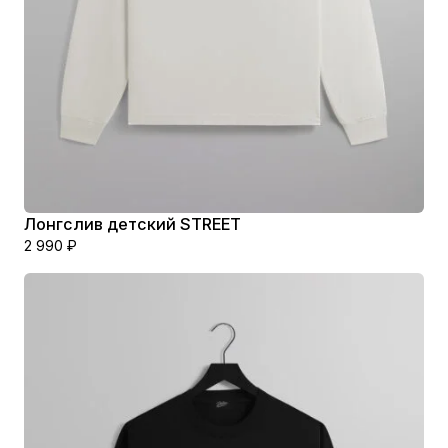
А
М
И
Лонгслив детский STREET
2 990
₽