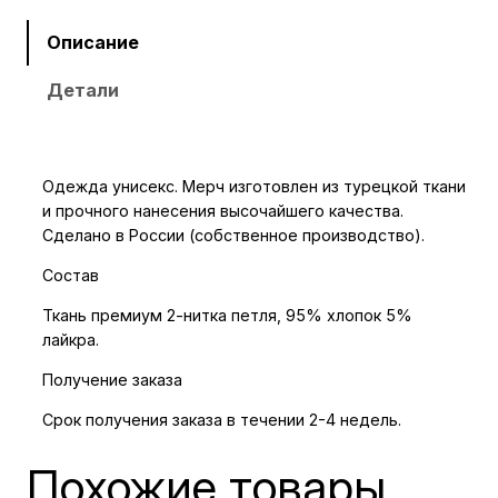
ч
е
Описание
с
Детали
т
в
о
т
Одежда унисекс. Мерч изготовлен из турецкой ткани
о
и прочного нанесения высочайшего качества.
в
Сделано в России (собственное производство).
а
Состав
р
а
Ткань премиум 2-нитка петля, 95% хлопок 5%
лайкра.
Л
о
Получение заказа
н
Срок получения заказа в течении 2-4 недель.
г
с
Похожие товары
л