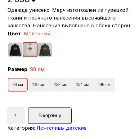
Одежда унисекс. Мерч изготовлен из турецкой
ткани и прочного нанесения высочайшего
качества. Нанесение выполнено с обеих сторон.
Цвет
Молочный
Размер
98 см
98 см
110 см
122 см
134 см
146 см
К
В корзину
о
л
Категория:
Лонгсливы детские
и