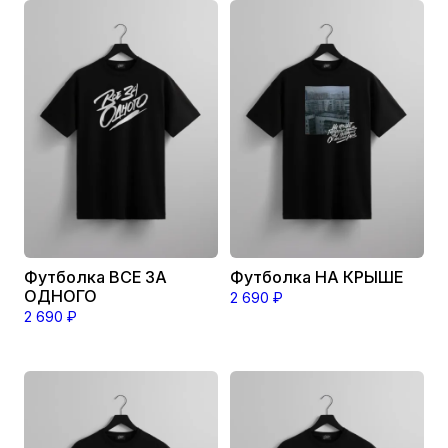
Этот
Этот
товар
товар
имеет
имеет
несколько
несколько
вариаций.
вариаций.
Опции
Опции
можно
можно
выбрать
выбрать
на
на
странице
странице
товара.
товара.
Футболка ВСЕ ЗА
Футболка НА КРЫШЕ
ОДНОГО
2 690
₽
2 690
₽
Этот
Этот
товар
товар
имеет
имеет
несколько
несколько