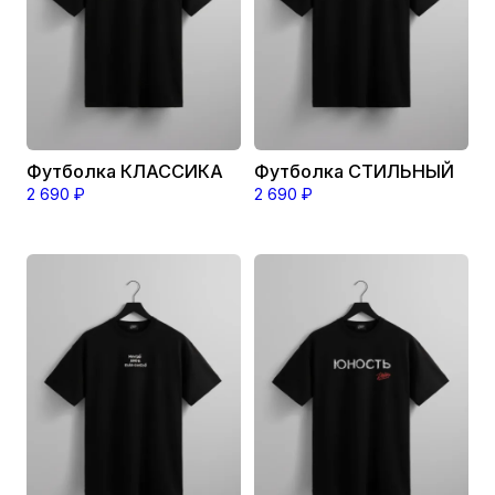
можно
можно
выбрать
выбрать
на
на
странице
странице
товара.
товара.
Футболка КЛАССИКА
Футболка СТИЛЬНЫЙ
2 690
₽
2 690
₽
Этот
Этот
товар
товар
имеет
имеет
несколько
несколько
вариаций.
вариаций.
Опции
Опции
можно
можно
выбрать
выбрать
на
на
странице
странице