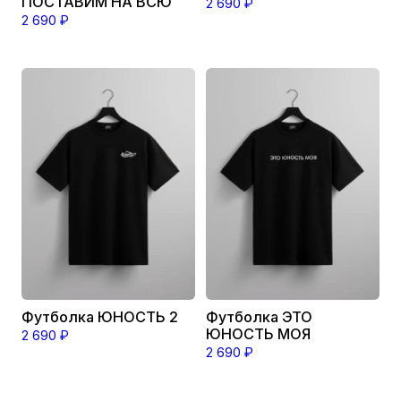
ПОСТАВИМ НА ВСЮ
2 690
₽
2 690
₽
Этот
Этот
товар
товар
имеет
имеет
несколько
несколько
вариаций.
вариаций.
Опции
Опции
можно
можно
выбрать
выбрать
на
на
странице
странице
товара.
товара.
Футболка ЮНОСТЬ 2
Футболка ЭТО
ЮНОСТЬ МОЯ
2 690
₽
2 690
₽