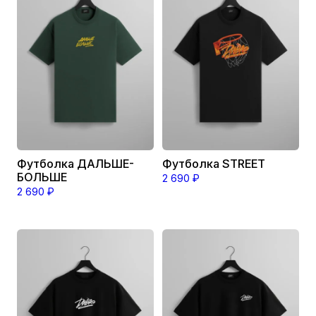
имеет
имеет
несколько
несколько
вариаций.
вариаций.
Опции
Опции
можно
можно
выбрать
выбрать
на
на
странице
странице
товара.
товара.
Футболка ДАЛЬШЕ-
Футболка STREET
БОЛЬШЕ
2 690
₽
2 690
₽
Этот
Этот
товар
товар
имеет
имеет
несколько
несколько
вариаций.
вариаций.
Опции
Опции