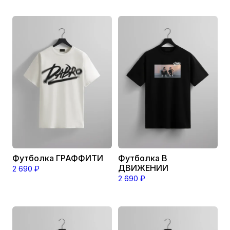
Этот
Этот
товар
товар
имеет
имеет
несколько
несколько
вариаций.
вариаций.
Опции
Опции
можно
можно
выбрать
выбрать
на
на
странице
странице
товара.
товара.
Футболка ГРАФФИТИ
Футболка В
ДВИЖЕНИИ
2 690
₽
2 690
₽
Этот
Этот
товар
товар