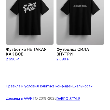
вариаций.
вариаций.
Опции
Опции
можно
можно
выбрать
выбрать
на
на
странице
странице
товара.
товара.
Футболка НЕ ТАКАЯ
Футболка СИЛА
КАК ВСЕ
ВНУТРИ
2 690
₽
2 690
₽
Правила и условия
Политика конфиденциальности
Делаем в AVART
© 2018-2025
DABRO STYLE