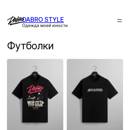
Перейти
к
DABRO STYLE
содержимому
Одежда моей юности
Футболки
Этот
Этот
товар
товар
имеет
имеет
несколько
несколько
вариаций.
вариаций.
Опции
Опции
можно
можно
выбрать
выбрать
на
на
странице
странице
товара.
товара.