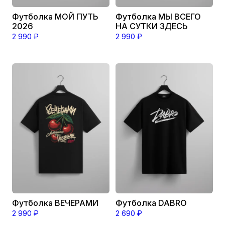
Футболка МОЙ ПУТЬ
Футболка МЫ ВСЕГО
2026
НА СУТКИ ЗДЕСЬ
2 990
₽
2 990
₽
Этот
Этот
товар
товар
имеет
имеет
несколько
несколько
вариаций.
вариаций.
Опции
Опции
можно
можно
выбрать
выбрать
на
на
странице
странице
товара.
товара.
Футболка ВЕЧЕРАМИ
Футболка DABRO
2 990
₽
2 690
₽