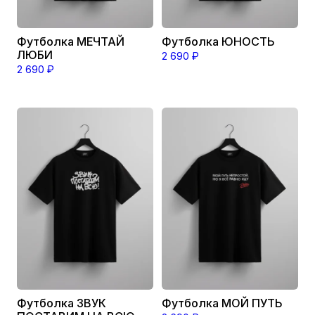
товара.
товара.
Футболка МЕЧТАЙ
Футболка ЮНОСТЬ
ЛЮБИ
2 690
₽
2 690
₽
Этот
Этот
товар
товар
имеет
имеет
несколько
несколько
вариаций.
вариаций.
Опции
Опции
можно
можно
выбрать
выбрать
на
на
странице
странице
товара.
товара.
Футболка ЗВУК
Футболка МОЙ ПУТЬ