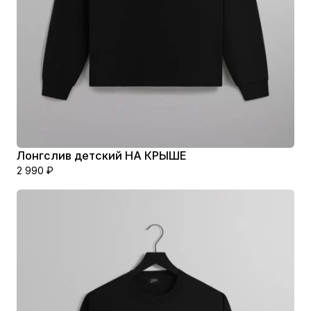
Ь
2
Лонгслив детский НА КРЫШЕ
2 990
₽