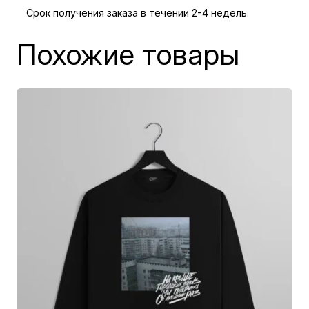
Срок получения заказа в течении 2-4 недель.
г
с
Похожие товары
л
и
в
д
е
т
с
к
и
й
Ю
Н
О
С
Т