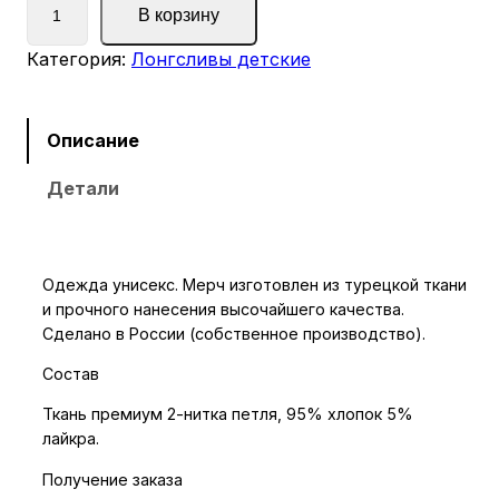
В корзину
о
л
Категория:
Лонгсливы детские
и
ч
е
Описание
с
Детали
т
в
о
т
Одежда унисекс. Мерч изготовлен из турецкой ткани
о
и прочного нанесения высочайшего качества.
в
Сделано в России (собственное производство).
а
Состав
р
а
Ткань премиум 2-нитка петля, 95% хлопок 5%
лайкра.
Л
о
Получение заказа
н