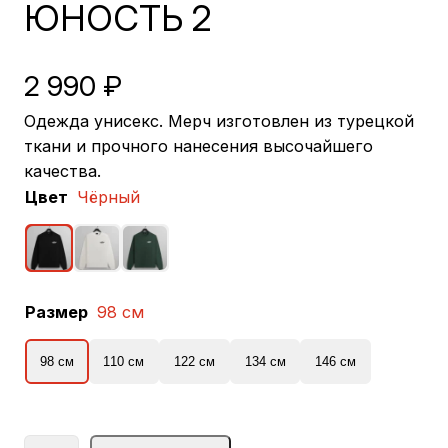
ЮНОСТЬ 2
2 990
₽
Одежда унисекс. Мерч изготовлен из турецкой
ткани и прочного нанесения высочайшего
качества.
Цвет
Чёрный
Размер
98 см
98 см
110 см
122 см
134 см
146 см
К