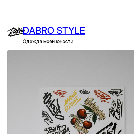
Перейти
к
содержимому
DABRO STYLE
Одежда моей юности