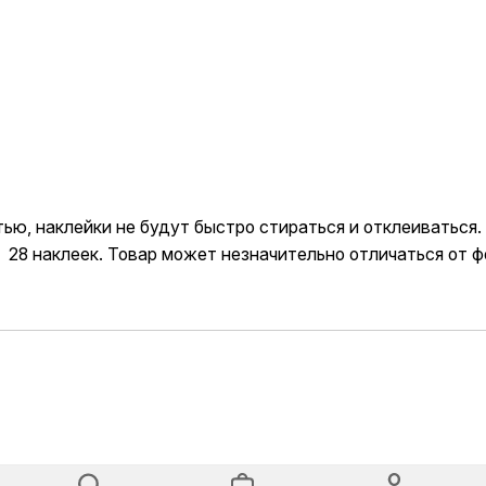
С
т
и
к
е
р
ы
D
ью, наклейки не будут быстро стираться и отклеиваться
. 28 наклеек. Товар может незначительно отличаться от ф
A
B
R
O