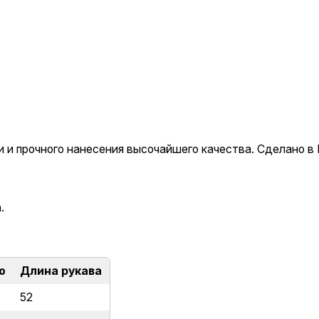
т
в
о
т
о
в
а
р
 и прочного нанесения высочайшего качества. Сделано в
а
Л
о
.
н
г
с
ю
Длина рукава
л
52
и