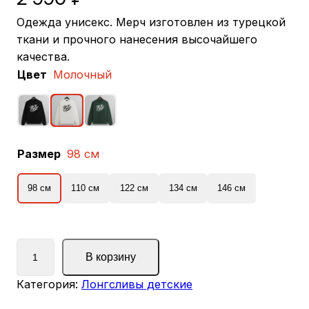
Одежда унисекс. Мерч изготовлен из турецкой
ткани и прочного нанесения высочайшего
качества.
Цвет
Молочный
Размер
98 см
98 см
110 см
122 см
134 см
146 см
К
В корзину
о
л
Категория:
Лонгсливы детские
и