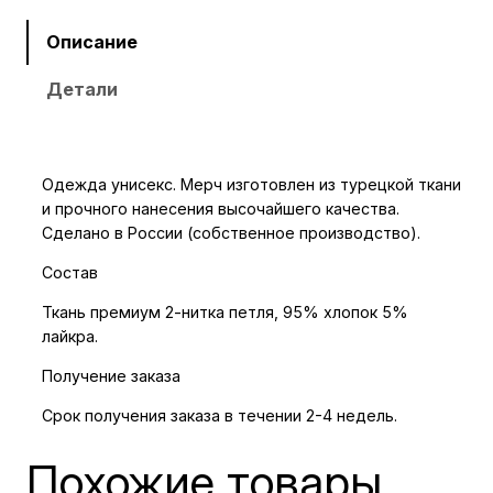
ч
е
Описание
с
Детали
т
в
о
т
Одежда унисекс. Мерч изготовлен из турецкой ткани
о
и прочного нанесения высочайшего качества.
в
Сделано в России (собственное производство).
а
Состав
р
а
Ткань премиум 2-нитка петля, 95% хлопок 5%
лайкра.
Л
о
Получение заказа
н
Срок получения заказа в течении 2-4 недель.
г
с
Похожие товары
л