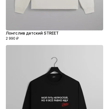
Г
О
Лонгслив детский STREET
2 990
₽