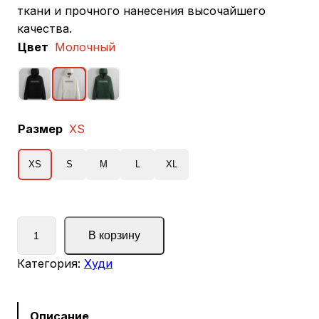
ткани и прочного нанесения высочайшего
качества.
Цвет
Молочный
Размер
XS
XS
S
M
L
XL
К
В корзину
о
л
Категория:
Худи
и
ч
е
Описание