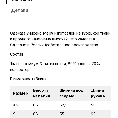
с
Детали
т
в
о
т
Одежда унисекс. Мерч изготовлен из турецкой ткани
о
и прочного нанесения высочайшего качества.
в
Сделано в России (собственное производство).
а
Состав
р
а
Ткань премиум 3-нитка петля, 80% хлопок 20%
полиэстер.
Х
у
Размерная таблица
д
и
Высота
Ширина под
Длина
Размер
изделия
грудью
рукава
С
И
XS
66
52,5
58
Л
S
68
55
60
А