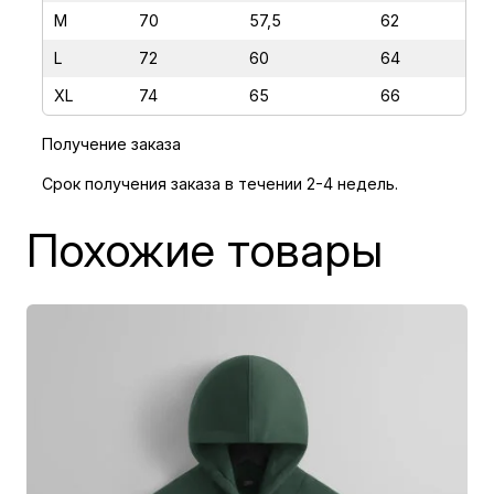
В
M
70
57,5
62
Н
L
72
60
64
У
XL
74
65
66
Т
Р
Получение заказа
И
Срок получения заказа в течении 2-4 недель.
Похожие товары