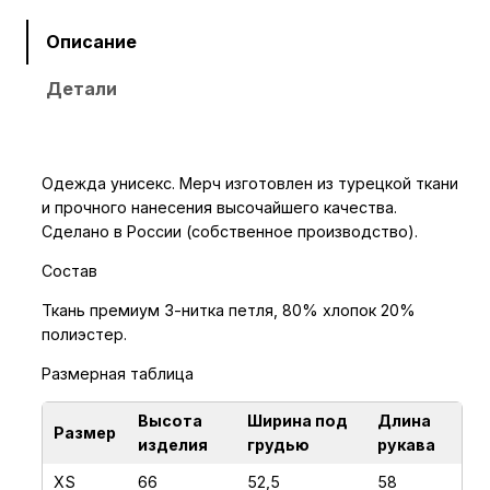
ч
е
Описание
с
Детали
т
в
о
т
Одежда унисекс. Мерч изготовлен из турецкой ткани
о
и прочного нанесения высочайшего качества.
в
Сделано в России (собственное производство).
а
Состав
р
а
Ткань премиум 3-нитка петля, 80% хлопок 20%
полиэстер.
Х
у
Размерная таблица
д
и
Высота
Ширина под
Длина
Размер
изделия
грудью
рукава
Н
Е
XS
66
52,5
58