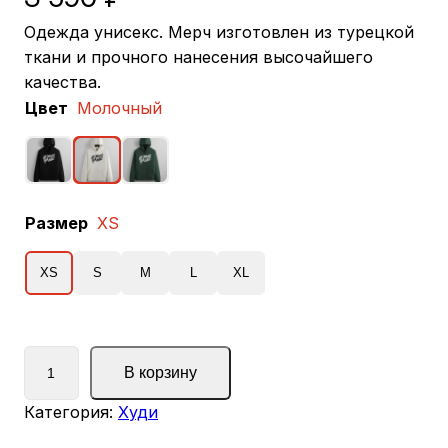
Одежда унисекс. Мерч изготовлен из турецкой
ткани и прочного нанесения высочайшего
качества.
Цвет
Молочный
Размер
XS
XS
S
M
L
XL
К
В корзину
о
л
Категория:
Худи
и