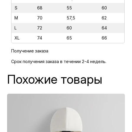
Т
S
68
55
60
А
К
M
70
57,5
62
А
L
72
60
64
Я
XL
74
65
66
К
А
Получение заказа
К
Срок получения заказа в течении 2-4 недель.
В
С
Похожие товары
Е