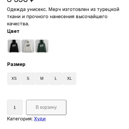
Одежда унисекс. Мерч изготовлен из турецкой
ткани и прочного нанесения высочайшего
качества.
Цвет
Размер
XS
S
M
L
XL
К
В корзину
о
л
Категория:
Худи
и