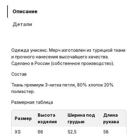
ч
е
Описание
с
Детали
т
в
о
т
Одежда унисекс. Мерч изготовлен из турецкой ткани
о
и прочного нанесения высочайшего качества.
в
Сделано в России (собственное производство).
а
Состав
р
а
Ткань премиум 3-нитка петля, 80% хлопок 20%
полиэстер.
Х
у
Размерная таблица
д
и
Высота
Ширина под
Длина
Размер
изделия
грудью
рукава
Н
Е
XS
66
52,5
58