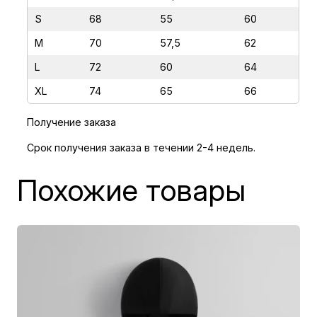
Т
S
68
55
60
А
К
M
70
57,5
62
А
L
72
60
64
Я
XL
74
65
66
К
А
Получение заказа
К
Срок получения заказа в течении 2-4 недель.
В
С
Похожие товары
Е