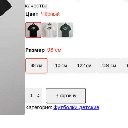
качества.
Цвет
Чёрный
Размер
98 см
98 см
110 см
122 см
134 см
К
В корзину
о
Категория:
Футболки детские
л
и
ч